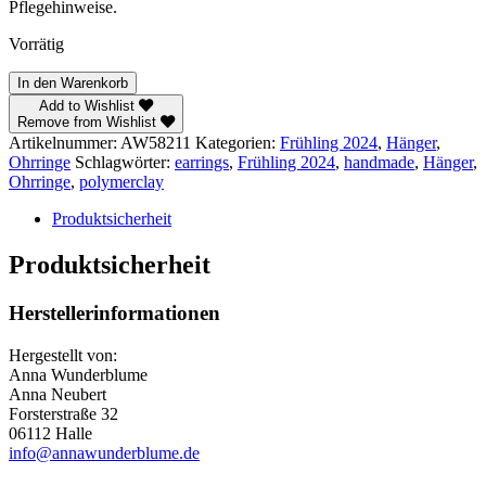
Pflegehinweise.
Vorrätig
Frühling
In den Warenkorb
2024
Add to Wishlist
–
Remove from Wishlist
Hänger
Artikelnummer:
AW58211
Kategorien:
Frühling 2024
,
Hänger
,
Menge
Ohrringe
Schlagwörter:
earrings
,
Frühling 2024
,
handmade
,
Hänger
,
Ohrringe
,
polymerclay
Produktsicherheit
Produktsicherheit
Herstellerinformationen
Hergestellt von:
Anna Wunderblume
Anna Neubert
Forsterstraße 32
06112 Halle
info@annawunderblume.de