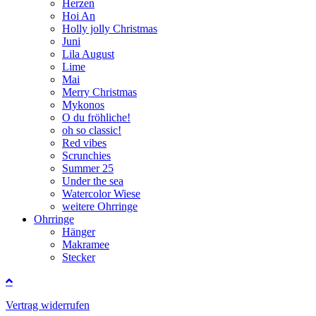
Herzen
Hoi An
Holly jolly Christmas
Juni
Lila August
Lime
Mai
Merry Christmas
Mykonos
O du fröhliche!
oh so classic!
Red vibes
Scrunchies
Summer 25
Under the sea
Watercolor Wiese
weitere Ohrringe
Ohrringe
Hänger
Makramee
Stecker
Vertrag widerrufen