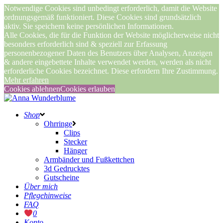
Notwendige Cookies sind unbedingt erforderlich, damit die Website
ordnungsgemäß funktioniert. Diese Cookies sind grundsätzlich
aktiv. Sie speichern keine persönlichen Informationen.
Alle Cookies, die für die Funktion der Website möglicherweise nicht
besonders erforderlich sind & speziell zur Erfassung
personenbezogener Daten des Benutzers über Analysen, Anzeigen
& andere eingebettete Inhalte verwendet werden, werden als nicht
erforderliche Cookies bezeichnet. Diese erfordern Ihre Zustimmung.
Mehr erfahren
Cookies ablehnen
Cookies erlauben
Shop
Ohrringe
Clips
Stecker
Hänger
Armbänder und Fußkettchen
3d Gedrucktes
Gutscheine
Über mich
Pflegehinweise
FAQ
0
Konto