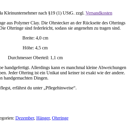
da Kleinunternehmer nach §19 (1) UStG.
zzgl.
Versandkosten
nge aus Polymer Clay. Die Ohrstecker an der Rückseite des Ohrrings
. Die Ohrringe sind federleicht, sodass sie angenehm zu tragen sind.
Breite: 4,0 cm
Höhe: 4,5 cm
Durchmesser Oberteil: 1,1 cm
iebe handgefertigt. Allerdings kann es manchmal kleine Abweichungen
n. Jeder Ohrring ist ein Unikat und keiner ist exakt wie der andere.
on handgemachten Dingen.
legst, erfährst du unter „Pflegehinweise“.
egorien:
Dezember
,
Hänger
,
Ohrringe