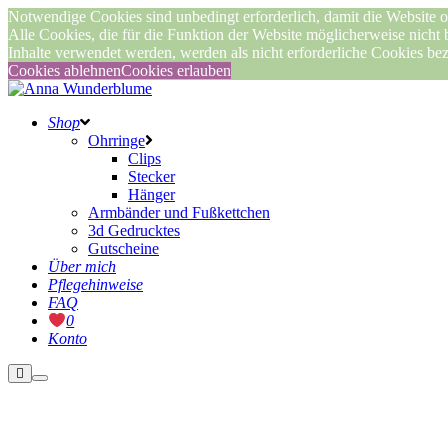
Notwendige Cookies sind unbedingt erforderlich, damit die Website o
Alle Cookies, die für die Funktion der Website möglicherweise nicht
Inhalte verwendet werden, werden als nicht erforderliche Cookies be
Cookies ablehnen
Cookies erlauben
Shop
Ohrringe
Clips
Stecker
Hänger
Armbänder und Fußkettchen
3d Gedrucktes
Gutscheine
Über mich
Pflegehinweise
FAQ
0
Konto
Weitere
Hauptmenü
Informationen
Nicht vorrätig