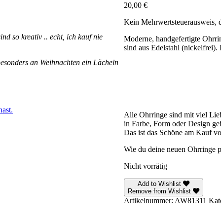
20,00
€
Kein Mehrwertsteuerausweis, 
d so kreativ .. echt, ich kauf nie
Moderne, handgefertigte Ohrri
sind aus Edelstahl (nickelfrei)
besonders an Weihnachten ein Lächeln
ast.
Alle Ohrringe sind mit viel L
in Farbe, Form oder Design gebe
Das ist das Schöne am Kauf v
Wie du deine neuen Ohrringe pf
Nicht vorrätig
Add to Wishlist
Remove from Wishlist
Artikelnummer:
AW81311
Kat