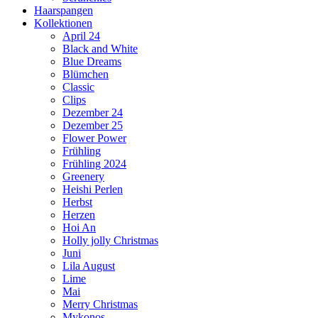
Haarspangen
Kollektionen
April 24
Black and White
Blue Dreams
Blümchen
Classic
Clips
Dezember 24
Dezember 25
Flower Power
Frühling
Frühling 2024
Greenery
Heishi Perlen
Herbst
Herzen
Hoi An
Holly jolly Christmas
Juni
Lila August
Lime
Mai
Merry Christmas
Mykonos