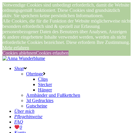
Notwendige Cookies sind unbedingt erforderlich, damit die Website
ordnungsgemäß funktioniert. Diese Cookies sind grundsätzlich
aktiv. Sie speichern keine persönlichen Informationen.
Alle Cookies, die für die Funktion der Website möglicherweise nicht
besonders erforderlich sind & speziell zur Erfassung
personenbezogener Daten des Benutzers über Analysen, Anzeigen
& andere eingebettete Inhalte verwendet werden, werden als nicht
erforderliche Cookies bezeichnet. Diese erfordern Ihre Zustimmung.
Mehr erfahren
Cookies ablehnen
Cookies erlauben
Shop
Ohrringe
Clips
Stecker
Hänger
Armbänder und Fußkettchen
3d Gedrucktes
Gutscheine
Über mich
Pflegehinweise
FAQ
0
Konto