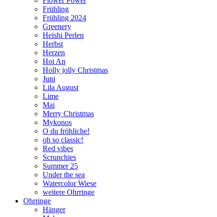
Flower Power
Frühling
Frühling 2024
Greenery
Heishi Perlen
Herbst
Herzen
Hoi An
Holly jolly Christmas
Juni
Lila August
Lime
Mai
Merry Christmas
Mykonos
O du fröhliche!
oh so classic!
Red vibes
Scrunchies
Summer 25
Under the sea
Watercolor Wiese
weitere Ohrringe
Ohrringe
Hänger