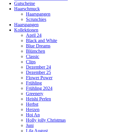
Gutscheine
Haarschmuck
Haarspangen
Scrunchies
Haarspangen
Kollektionen
April 24
Black and White
Blue Dreams
Blümchen
Classic
Clips
Dezember 24
Dezember 25
Flower Power
Frühling
Frühling 2024
Greenery
Heishi Perlen
Herbst
Herzen
Hoi An
Holly jolly Christmas
Juni
Lila August