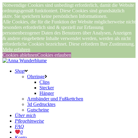
Notwendige Cookies sind unbedingt erforderlich, damit die Website
ordnungsgemäß funktioniert. Diese Cookies sind grundsätzlich
aktiv. Sie speichern keine persönlichen Informationen.
Alle Cookies, die für die Funktion der Website möglicherweise nicht
besonders erforderlich sind & speziell zur Erfassung
personenbezogener Daten des Benutzers über Analysen, Anzeigen
& andere eingebettete Inhalte verwendet werden, werden als nicht
erforderliche Cookies bezeichnet. Diese erfordern Ihre Zustimmung.
Mehr erfahren
Cookies ablehnen
Cookies erlauben
Shop
Ohrringe
Clips
Stecker
Hänger
Armbänder und Fußkettchen
3d Gedrucktes
Gutscheine
Über mich
Pflegehinweise
FAQ
0
Konto