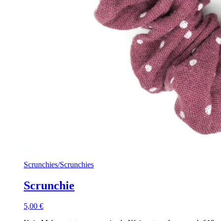
Scrunchies
/
Scrunchies
Scrunchie
5,00
€