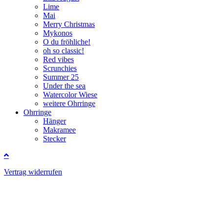
Lime
Mai
Merry Christmas
Mykonos
O du fröhliche!
oh so classic!
Red vibes
Scrunchies
Summer 25
Under the sea
Watercolor Wiese
weitere Ohrringe
Ohrringe
Hänger
Makramee
Stecker
Vertrag widerrufen